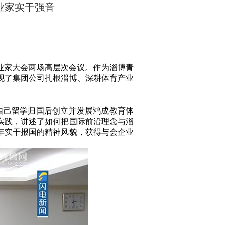
业家实干强音
业家大会两场高层次会议。作为淄博青
现了集团公司扎根淄博、深耕体育产业
自己留学归国后创立并发展鸿成教育体
实践，讲述了如何把国际前沿理念与淄
年实干报国的精神风貌，获得与会企业