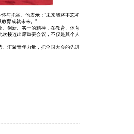
怀与托举。他表示：“未来我将不忘初
教育成就未来。”
业、创新、实干的精神，在教育、体育
此次接连出席重要会议，不仅是其个人
势、汇聚青年力量，把全国大会的先进