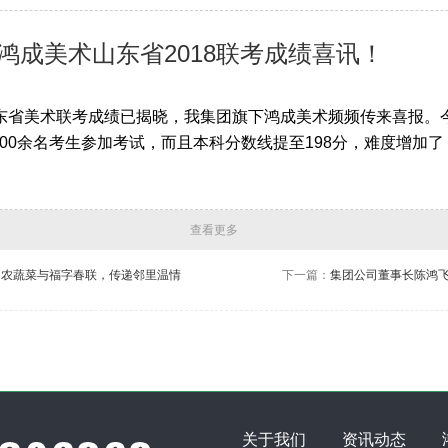
鸿成美术山东省2018联考成绩喜讯！
年山东省美术联考成绩已揭晓，我集团旗下鸿成美术频频传来喜报
000余名考生参加考试，而且本科分数线提至198分，难度增加了，
查看更多
助农蔬菜与福字春联，传递邻里温情
下一篇：
集团公司董事长陈鸿
关于我们
资讯动态