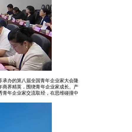
等承办的第八届全国青年企业家大会隆
年商界精英，围绕青年企业家成长、产
秀青年企业家交流取经，在思维碰撞中